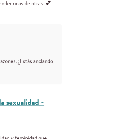
ender unas de otras. 💕
azones. ¿Estás anclando
a sexualidad -
nidad y feminidad que