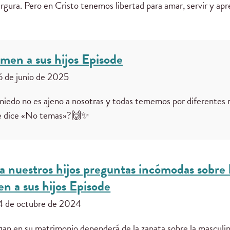
rgura. Pero en Cristo tenemos libertad para amar, servir y apr
men a sus hijos Episode
6 de junio de 2025
miedo no es ajeno a nosotras y todas tememos por diferentes r
 te dice «No temas»?🙌✨
 nuestros hijos preguntas incómodas sobre l
n a sus hijos Episode
4 de octubre de 2024
ngan en su matrimonio dependerá de la zapata sobre la masculi