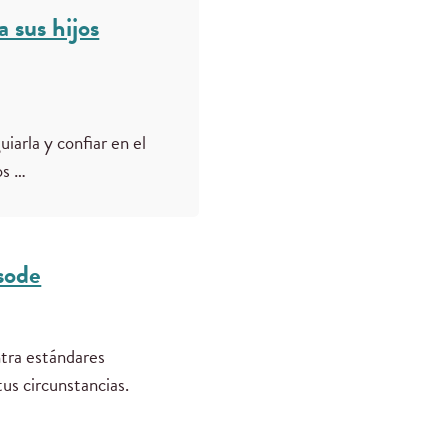
 sus hijos
iarla y confiar en el
os …
isode
tra estándares
tus circunstancias.