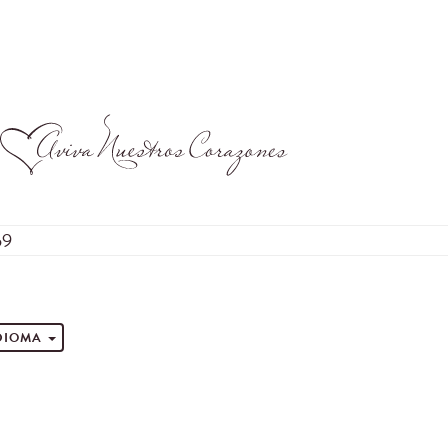
59
s
IDIOMA