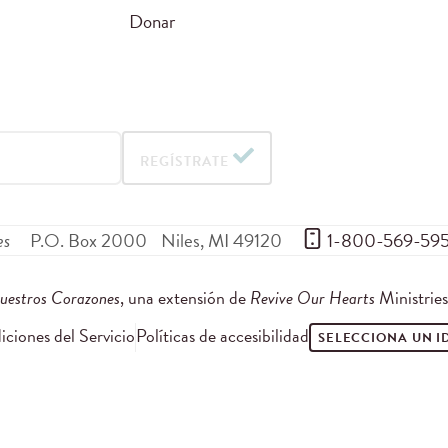
Donar
REGÍSTRATE
es
P.O. Box 2000
Niles
,
MI
49120
 1-800-569-59
uestros Corazones
, una extensión de
Revive Our Hearts
Ministrie
ciones del Servicio
Políticas de accesibilidad
SELECCIONA UN 