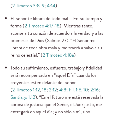
(
2 Timoteo 3:8-9
;
4:14
).
El Señor te librará de todo mal – En Su tiempo y
forma (
2 Timoteo 4:17-18
). Mientras tanto,
aconseja tu corazón de acuerdo a la verdad y a las
promesas de Dios (Salmos 27). “El Señor me
librará de toda obra mala y me traerá a salvo a su
reino celestial.” (
2 Timoteo 4:18a
)
Todo tu sufrimiento, esfuerzo, trabajo y fidelidad
será recompensado en “aquel Día” cuando los
creyentes estén delante del Señor
(
2 Timoteo 1:12
,
18
;
2:12
;
4:8
;
Fil. 1:6
,
10
;
2:16
;
Santiago 1:12
). “En el futuro me está reservada la
corona de justicia que el Señor, el Juez justo, me
entregará en aquel día; y no sólo a mí, sino