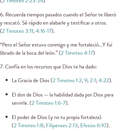
(
2 Timoteo 2:23-26
)
6. Recuerda tiempos pasados cuando el Señor te liberó
y rescató. Sé rápido en alabarle y testificar a otros.
(
2 Timoteo 3:11
;
4:16-17
).
“Pero el Señor estuvo conmigo y me fortaleció…Y fui
librado de la boca del león.” (
2 Timoteo 4:17
)
7. Confía en los recursos que Dios te ha dado:
La Gracia de Dios (
2 Timoteo 1:2
,
9
;
2:1
;
4:22
).
El don de Dios — la habilidad dada por Dios para
servirle. (
2 Timoteo 1:6-7
).
El poder de Dios (y no tu propia fortaleza)
(
2 Timoteo 1:8
;
Filipenses 2:13
;
Efesios 6:10
).