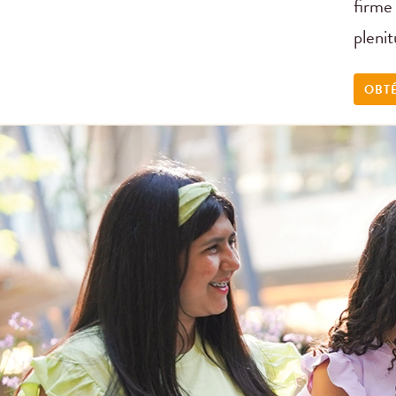
firme 
pleni
OBTÉ