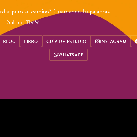
rdar puro su camino? Guardando Tu palabra».
Salmos 119:9
BLOG
LIBRO
GUÍA DE ESTUDIO
INSTAGRAM
WHATSAPP