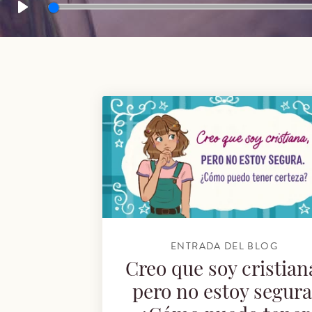
Play
Series: Temporadas de espera
La espera que nadie sube a Instagram
¿Estoy esperando… o simplemente no quiero soltar el 
No hay un versículo para esto… ¿y ahora qué? Parte 1
ENTRADA DEL BLOG
Creo que soy cristian
pero no estoy segura