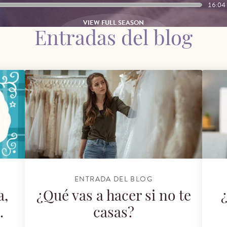
16:04
VIEW FULL SEASON
Entradas del blog
14/07/2026
control?
21/07/2026
28/07/2026
ENTRADA DEL BLOG
a,
¿Qué vas a hacer si no te
.
casas?