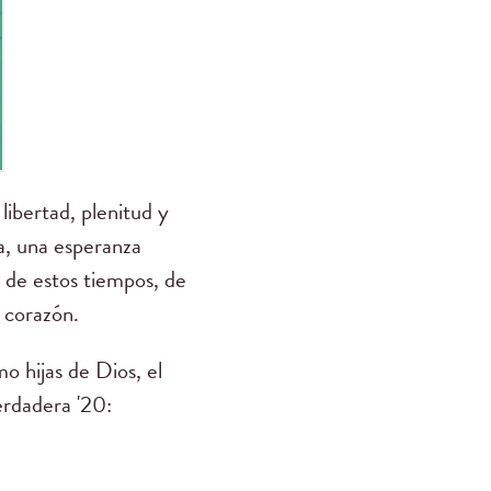
libertad, plenitud y
a, una esperanza
s de estos tiempos, de
 corazón.
o hijas de Dios, el
erdadera '20: