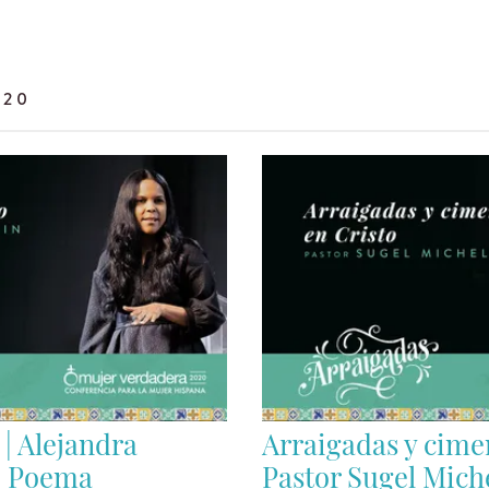
020
 | Alejandra
Arraigadas y cimen
| Poema
Pastor Sugel Mich