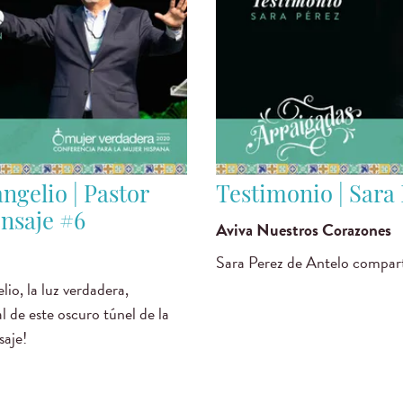
ngelio | Pastor
Testimonio | Sara 
nsaje #6
Aviva Nuestros Corazones
Sara Perez de Antelo compart
io, la luz verdadera,
l de este oscuro túnel de la
saje!