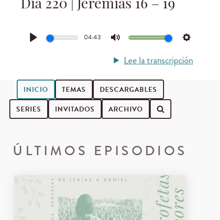
Día 220 | Jeremías 16 – 19
04:43
Play
Mute
Settings
Lee la transcripción
INICIO
TEMAS
DESCARGABLES
SERIES
INVITADOS
ARCHIVO
Buscar episodios de podcast
ÚLTIMOS EPISODIOS