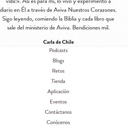
vida!». Así es para mí, lo vivo y experimento a
v
diario en Él a través de Aviva Nuestros Corazones.
dia
Sigo leyendo, comiendo la Biblia y cada libro que
Si
sale del ministerio de Aviva. Bendiciones mil.
Carla de Chile
Podcasts
Blogs
Retos
Tienda
Aplicación
Eventos
Contáctanos
Conócenos