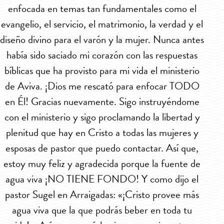
enfocada en temas tan fundamentales como el
e
evangelio, el servicio, el matrimonio, la verdad y el
eva
diseño divino para el varón y la mujer. Nunca antes
dis
había sido saciado mi corazón con las respuestas
ha
bíblicas que ha provisto para mi vida el ministerio
bí
de Aviva. ¡Dios me rescató para enfocar TODO
de
en Él! Gracias nuevamente. Sigo instruyéndome
en
con el ministerio y sigo proclamando la libertad y
co
plenitud que hay en Cristo a todas las mujeres y
pl
esposas de pastor que puedo contactar. Así que,
es
estoy muy feliz y agradecida porque la fuente de
es
agua viva ¡NO TIENE FONDO! Y como dijo el
ag
pastor Sugel en Arraigadas: «¡Cristo provee más
pa
agua viva que la que podrás beber en toda tu