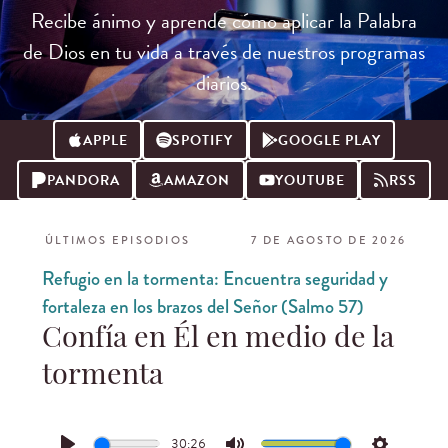
Recibe ánimo y aprende cómo aplicar la Palabra
de Dios en tu vida a través de nuestros programas
diarios.
APPLE
SPOTIFY
GOOGLE PLAY
PANDORA
AMAZON
YOUTUBE
RSS
ÚLTIMOS EPISODIOS
7 DE AGOSTO DE 2026
Refugio en la tormenta: Encuentra seguridad y
fortaleza en los brazos del Señor (Salmo 57)
Confía en Él en medio de la
tormenta
30:26