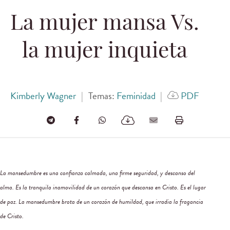
La mujer mansa Vs.
la mujer inquieta
Kimberly Wagner
|
Temas:
Feminidad
|
PDF
La mansedumbre es una confianza calmada, una firme seguridad, y descanso del
alma. Es la tranquila inamovilidad de un corazón que descansa en Cristo. Es el lugar
de paz. La mansedumbre brota de un corazón de humildad, que irradia la fragancia
de Cristo.