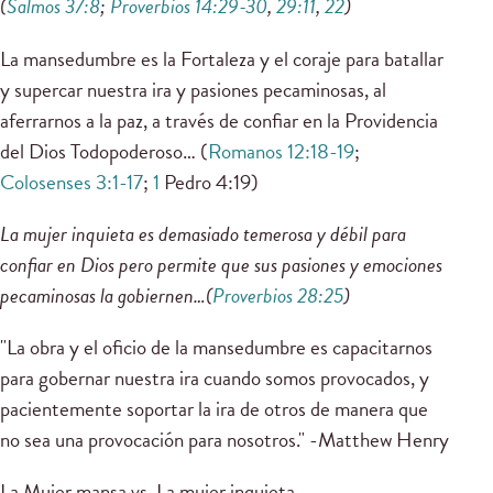
(
Salmos 37:8
;
Proverbios 14:29-30
,
29:11
,
22
)
La mansedumbre es la Fortaleza y el coraje para batallar
y supercar nuestra ira y pasiones pecaminosas, al
aferrarnos a la paz, a través de confiar en la Providencia
del Dios Todopoderoso… (
Romanos 12:18-19
;
Colosenses 3:1-17
;
1
Pedro 4:19)
La mujer inquieta es demasiado temerosa y débil para
confiar en Dios pero permite que sus pasiones y emociones
pecaminosas la gobiernen…(
Proverbios 28:25
)
"La obra y el oficio de la mansedumbre es capacitarnos
para gobernar nuestra ira cuando somos provocados, y
pacientemente soportar la ira de otros de manera que
no sea una provocación para nosotros." -Matthew Henry
La Mujer mansa vs. La mujer inquieta