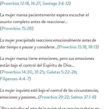
(
Proverbios 12:18
,
16:27
;
Santiago 3:6-12
)
La mujer mansa pacientemente espera escuchar el
asunto completo antes de reaccionar…
(
Proverbios 15:28
)
La mujer precipitada reacciona emocionalmente antes de
dar tiempo a pausar y considerar…(
Proverbios 15:18
,
18:13
)
La mujer mansa tiene emociones, pero sus emociones
están bajo el control del Espíritu de Dios…
(
Proverbios 14:30
,
31:25
;
Galatas 5:22-26
;
Filipenses 4:4-7
)
La mujer inquieta está bajo el control de las circunstancias,
emociones y pasiones…(
Proverbios 29:22
;
Salmos 37:1-8
)
"Para estudiar el arte de la quietud se require trabajar en