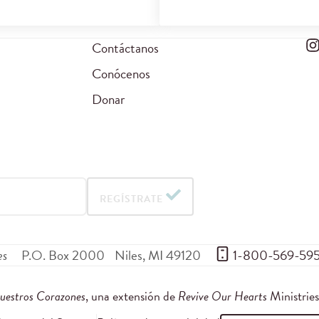
Contáctanos
Conócenos
Donar
REGÍSTRATE
es
P.O. Box 2000
Niles
,
MI
49120
 1-800-569-59
uestros Corazones
, una extensión de
Revive Our Hearts
Ministrie