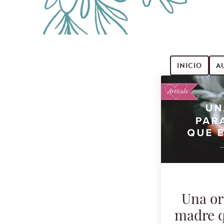
INICIO
A
Buscar artículos
Una or
madre q