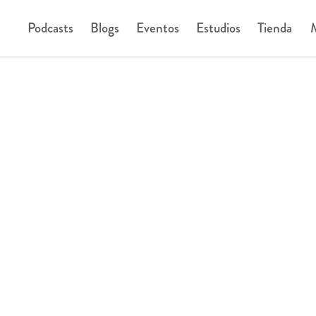
Podcasts
Blogs
Eventos
Estudios
Tienda
M
ARTÍCULOS SOBRE
Hogar y Hospitalidad