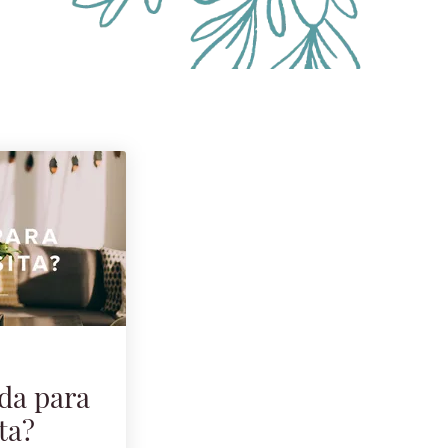
da para
ita?