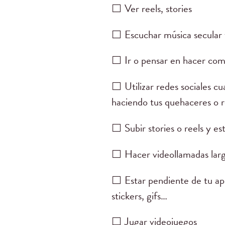
⬜ Ver reels, stories
⬜ Escuchar música secular 
⬜ Ir o pensar en hacer com
⬜ Utilizar redes sociales cu
haciendo tus quehaceres o r
⬜ Subir stories o reels y es
⬜ Hacer videollamadas lar
⬜ Estar pendiente de tu ap
stickers, gifs…
⬜ Jugar videojuegos