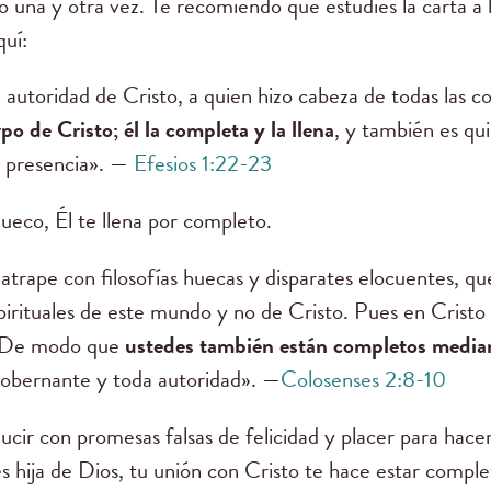
o una y otra vez. Te recomiendo que estudies la carta a 
quí:
 autoridad de Cristo, a quien hizo cabeza de todas las co
rpo de Cristo; él la completa y la llena
, y también es qui
u presencia». —
Efesios 1:22-23
ueco, Él te llena por completo.
atrape con filosofías huecas y disparates elocuentes, q
irituales de este mundo y no de Cristo. Pues en Cristo h
o.De modo que
ustedes también están completos median
gobernante y toda autoridad». —
Colosenses 2:8-10
cir con promesas falsas de felicidad y placer para hacer
res hija de Dios, tu unión con Cristo te hace estar compl