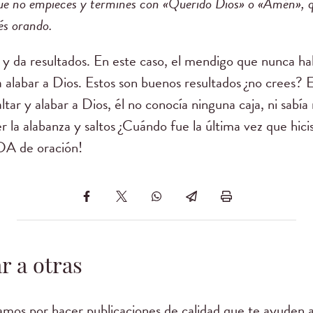
que no empieces y termines con «Querido Dios» o «Amén», qu
tés orando.
 y da resultados. En este caso, el mendigo que nunca h
a alabar a Dios. Estos son buenos resultados ¿no crees? 
tar y alabar a Dios, él no conocía ninguna caja, ni sabía
 la alabanza y saltos ¿Cuándo fue la última vez que hicis
DA de oración!
r a otras
mos por hacer publicaciones de calidad que te ayuden a