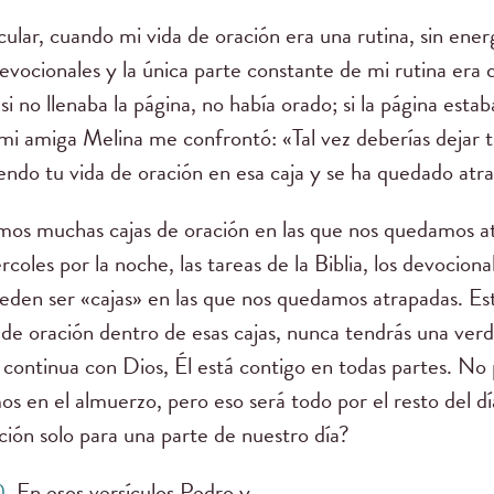
lar, cuando mi vida de oración era una rutina, sin energ
vocionales y la única parte constante de mi rutina era q
si no llenaba la página, no había orado; si la página esta
mi amiga Melina me confrontó: «Tal vez deberías dejar tu
endo tu vida de oración en esa caja y se ha quedado atr
os muchas cajas de oración en las que nos quedamos atra
coles por la noche, las tareas de la Biblia, los devociona
pueden ser «cajas» en las que nos quedamos atrapadas. Es
de oración dentro de esas cajas, nunca tendrás una verd
continua con Dios, Él está contigo en todas partes. No p
os en el almuerzo, pero eso será todo por el resto del d
ción solo para una parte de nuestro día?
0
. En esos versículos Pedro y