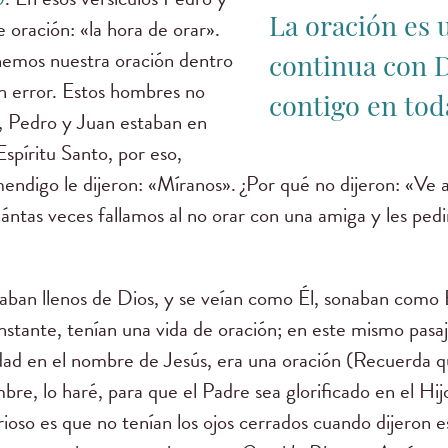
e oración: «la hora de orar».
La oración es 
nemos nuestra oración dentro
continua con D
n error. Estos hombres no
contigo en tod
a, Pedro y Juan estaban en
spíritu Santo, por eso,
ndigo le dijeron: «Míranos». ¿Por qué no dijeron: «Ve a
ántas veces fallamos al no orar con una amiga y les p
aban llenos de Dios, y se veían como Él, sonaban como É
stante, tenían una vida de oración; en este mismo pasaj
idad en el nombre de Jesús, era una oración (Recuerda 
re, lo haré, para que el Padre sea glorificado en el Hij
ioso es que no tenían los ojos cerrados cuando dijeron e