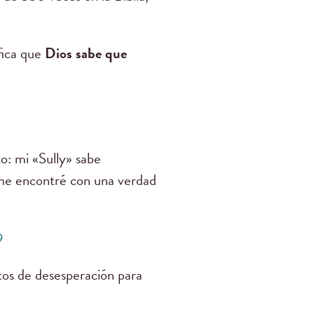
fica que
Dios sabe que
to: mi «Sully» sabe
 me encontré con una verdad
9
tos de desesperación para