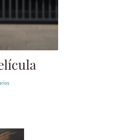
elícula
rios