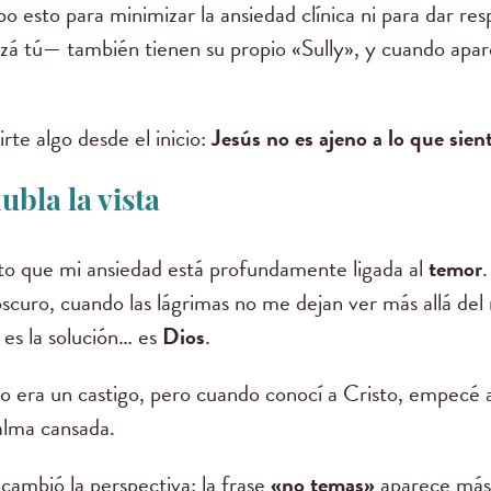
ibo esto para minimizar la ansiedad clínica ni para dar res
á tú— también tienen su propio «Sully», y cuando apa
irte algo desde el inicio:
Jesús no es ajeno a lo que sien
bla la vista
to que mi ansiedad está profundamente ligada al
temor
.
scuro, cuando las lágrimas no me dejan ver más allá de
es la solución… es
Dios
.
 era un castigo, pero cuando conocí a Cristo, empecé a 
alma cansada.
cambió la perspectiva: la frase
«no temas»
aparece más 