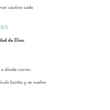
levar cautivo cada
10:5
rdad de Dios
.
 a dónde correr.
ículo bonito y se vuelve