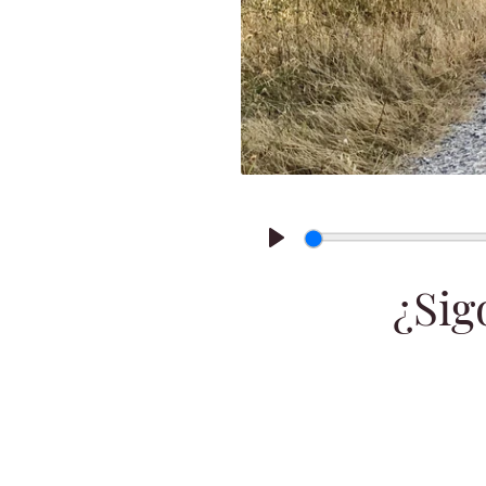
Play
¿Sig