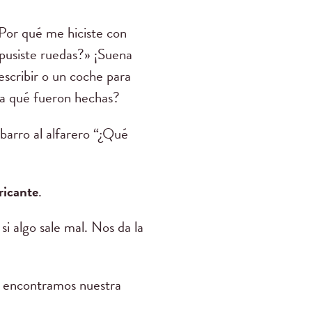
«¿Por qué me hiciste con
 pusiste ruedas?» ¡Suena
escribir o un coche para
ra qué fueron hechas?
 barro al alfarero “¿Qué
ricante
.
i algo sale mal. Nos da la
e encontramos nuestra