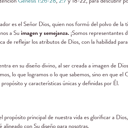
atención
Génesis 1:26-28
,
2:7
y 18-22, para descubrir p
ador es el Señor Dios, quien nos formó del polvo de la t
onos a Su
imagen y semejanza.
¡Somos representantes de
ca de reflejar los atributos de Dios, con la habilidad pa
entra en su diseño divino, al ser creada a imagen de Di
mos, lo que logramos o lo que sabemos, sino en que el 
ropósito y características únicas y definidas por Él.
el propósito principal de nuestra vida es glorificar a Di
 alineado con Su diseño para nosotras.