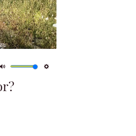
Mute
Settings
or?