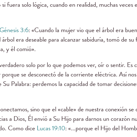
 si fuera solo lógica, cuando en realidad, muchas veces e
Génesis 3:6
: «Cuando la mujer vio que el árbol era bue
el árbol era deseable para alcanzar sabiduría, tomó de su
a, y él comió».
verdadero solo por lo que podemos ver, oír o sentir. Es
 porque se desconectó de la corriente eléctrica. Así no
Su Palabra: perdemos la capacidad de tomar decisiones
conectamos, sino que el «cable» de nuestra conexión se 
ias a Dios, Él envió a Su Hijo para darnos un corazón n
ido. Como dice
Lucas 19:10
: «...porque el Hijo del Homb