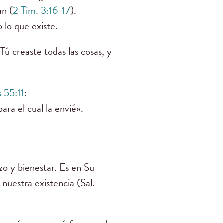
an (
2 Tim. 3:16-17
).
 lo que existe.
Tú creaste todas las cosas, y
s 55:11
:
ara el cual la envié».
o y bienestar. Es en Su
 nuestra existencia (Sal.