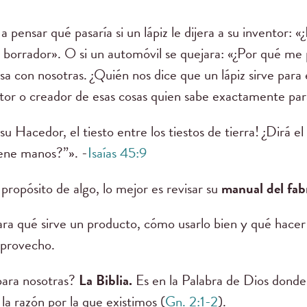
 pensar qué pasaría si un lápiz le dijera a su inventor: 
n borrador». O si un automóvil se quejara: «¿Por qué me
a con nosotras. ¿Quién nos dice que un lápiz sirve para 
ntor o creador de esas cosas quien sabe exactamente pa
u Hacedor, el tiesto entre los tiestos de tierra! ¿Dirá el
iene manos?”». -
Isaías 45:9
propósito de algo, lo mejor es revisar su
manual del fab
ra qué sirve un producto, cómo usarlo bien y qué hacer s
 provecho.
para nosotras?
La Biblia.
Es en la Palabra de Dios dond
 la razón por la que existimos (
Gn. 2:1-2
).