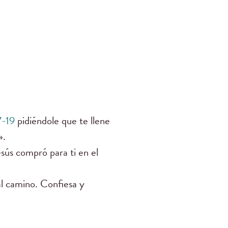
7-19
pidiéndole que te llene
».
esús compró para ti en el
al camino. Confiesa y