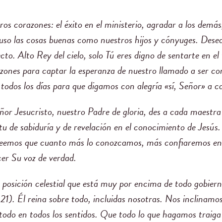
os corazones: el éxito en el ministerio, agradar a los demás,
cluso las cosas buenas como nuestros hijos y cónyuges. Desea
to. Alto Rey del cielo, solo Tú eres digno de sentarte en el
azones para captar la esperanza de nuestro llamado a ser 
todos los días para que digamos con alegría «sí, Señor» a c
ñor Jesucristo, nuestro Padre de gloria, des a cada maestra
itu de sabiduría y de revelación en el conocimiento de Jesú
eemos que cuanto más lo conozcamos, más confiaremos en
er Su voz de verdad.
 posición celestial que está muy por encima de todo gobiern
:21). Él reina sobre todo, incluidas nosotras. Nos inclinam
a todo en todos los sentidos. Que todo lo que hagamos traig