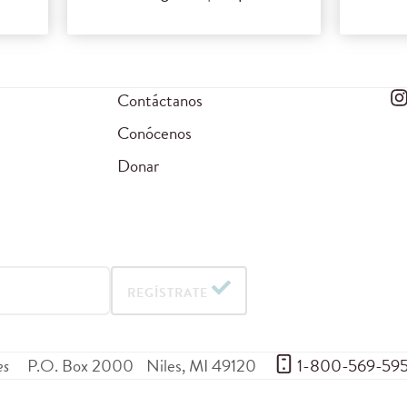
Contáctanos
Conócenos
Donar
REGÍSTRATE
es
P.O. Box 2000
Niles
,
MI
49120
 1-800-569-59