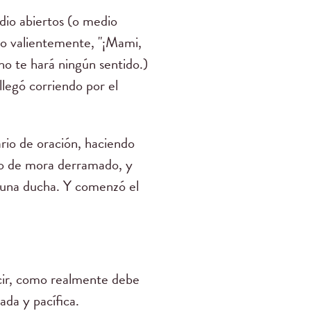
dio abiertos (o medio
do valientemente, "¡Mami,
 no te hará ningún sentido.)
llegó corriendo por el
rio de oración, haciendo
jugo de mora derramado, y
a una ducha. Y comenzó el
cir, como realmente debe
da y pacífica.