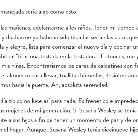
 manejada sería algo como esto:
as mañanas, adelantarme a los niños. Tener mi tiempo 
, y ducharme ya habrían sido tildadas serían las cosas q
ada y alegre, lista para comenzar el nuevo día y cocinar 
bitual "tirar una tostada en la tostadora". Entonces, me 
mis niñas. Encontraríamos los pares de calcetines con f
 el almuerzo para llevar, toallitas húmedas, desinfectant
gimos hacia la puerta. Ah, absoluta serenidad.
ía típico no luce así para nada. Es frenético e imprede
as mujeres de mi generación. Si Susana Wesley se tenía
mite a sus hijos a fin de tener un momento de paz y de o
el hogar. Aunque, Susana Wesley tenía diecinueve hijos