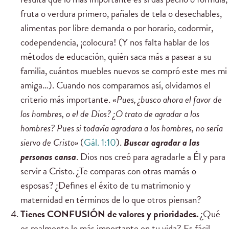
fruta o verdura primero, pañales de tela o desechables,
alimentas por libre demanda o por horario, codormir,
codependencia, ¡colocura! (Y nos falta hablar de los
métodos de educación, quién saca más a pasear a su
familia, cuántos muebles nuevos se compró este mes mi
amiga…). Cuando nos comparamos así, olvidamos el
criterio más importante. «
Pues, ¿busco ahora el favor de
los hombres, o el de Dios? ¿O trato de agradar a los
hombres? Pues si todavía agradara a los hombres, no sería
siervo de Cristo»
(
Gál. 1:10
).
Buscar agradar a las
personas
cansa
. Dios nos creó para agradarle a Él y para
servir a Cristo. ¿Te comparas con otras mamás o
esposas? ¿Defines el éxito de tu matrimonio y
maternidad en términos de lo que otros piensan?
Tienes CONFUSIÓN de valores y prioridades.
¿Qué
es realmente lo más importante en tu vida? Es fácil