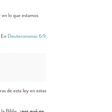
r en lo que estamos
. En
Deuteronomio 6:9
bras de esta ley en estas
la Biblia,
¿por qué no