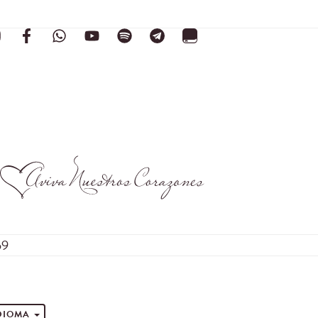
59
s
IDIOMA