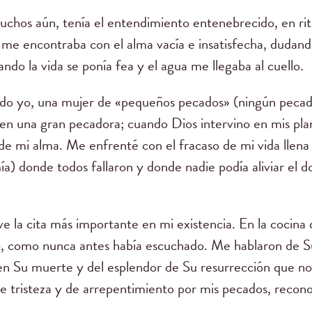
uchos aún, tenía el entendimiento entenebrecido, en ritu
, me encontraba con el alma vacía e insatisfecha, dudand
ndo la vida se ponía fea y el agua me llegaba al cuello.
ndo yo, una mujer de «pequeños pecados» (ningún pecado
ó en una gran pecadora; cuando Dios intervino en mis pla
de mi alma. Me enfrenté con el fracaso de mi vida llena
a) donde todos fallaron y donde nadie podía aliviar el d
 la cita más importante en mi existencia. En la cocina d
o, como nunca antes había escuchado. Me hablaron de Su
 en Su muerte y del esplendor de Su resurrección que no
e tristeza y de arrepentimiento por mis pecados, recon