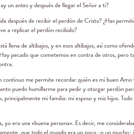
Hay un antes y después de llegar el Señor a ti?
da después de recibir el perdón de Cristo? ¿Has permiti
eve a replicar el perdón recibido?
tá llena de altibajos, y en esos altibajos, así como of
 Hay pecado que cometemos en contra de otros, pero t
ontra.
o continuo me permite recordar quién es mi buen Amo
 Santo puedo humillarme para pedir y otorgar perdón pa
 principalmente mi familia: mi esposo y mis hijos. Todo 
, yo era una «buena persona». Es decir, me considerab
amente, que todo el mundo era un poco -o un mucho- i