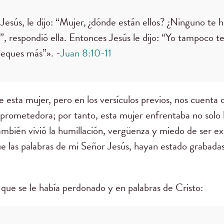
esús, le dijo: “Mujer, ¿dónde están ellos? ¿Ninguno te 
, respondió ella. Entonces Jesús le dijo: “Yo tampoco t
peques más”». -
Juan 8:10-11
e esta mujer, pero en los versículos previos, nos cuenta
rometedora; por tanto, esta mujer enfrentaba no solo l
también vivió la humillación, vergüenza y miedo de ser 
ue las palabras de mi Señor Jesús, hayan estado grabada
o que se le había perdonado y en palabras de Cristo: