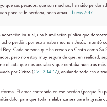
digo que sus pecados, que son muchos, han sido perdona
ien poco se le perdona, poco ama». -
Lucas 7:47
 adoración inusual, una humillación pública que demost
 mucho perdón, por eso amaba mucho a Jesús. Intentó co
del Rey. Cada persona que ha creído en Cristo como Su 
ados, pero no estoy muy segura de que, en realidad, se
 el acta que nos acusaba y que contaba nuestros más í
avada por Cristo (
Col. 2:14-17
), anulando todo eso a tr
nsforma. El amor contenido en ese perdón (porque Su pe
 imitándolo, para que toda la alabanza sea para la gracia