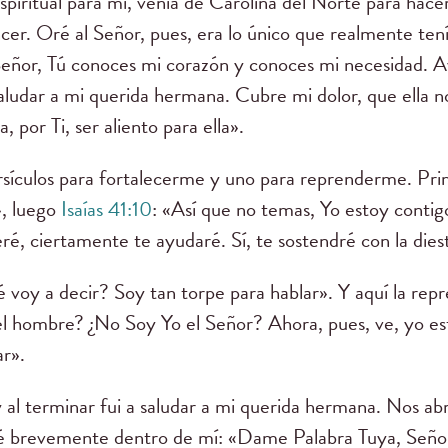
iritual para mí, venía de Carolina del Norte para hace
ncer. Oré al Señor, pues, era lo único que realmente te
 «Señor, Tú conoces mi corazón y conoces mi necesidad.
ludar a mi querida hermana. Cubre mi dolor, que ella n
, por Ti, ser aliento para ella».
rsículos para fortalecerme y uno para reprenderme. Pr
», luego
Isaías 41:10
: «Así que no temas, Yo estoy contig
ré, ciertamente te ayudaré. Sí, te sostendré con la diest
é voy a decir? Soy tan torpe para hablar». Y aquí la rep
l hombre? ¿No Soy Yo el Señor? Ahora, pues, ve, yo es
ar».
 y al terminar fui a saludar a mi querida hermana. Nos 
ré brevemente dentro de mí: «Dame Palabra Tuya, Señor