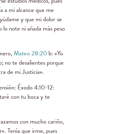
rse estudios médicos, pues
nía a mi alcance que me
 Ayúdame y que mi dolor se
o lo note ni añada más peso
imero,
Mateo 28:20
b: «Yo
o; no te desalientes porque
ra de mi Justicia».
rensión: Éxodo 4.10-12:
taré con tu boca y te
abrazamos con mucho cariño,
». Tenía que irme, pues