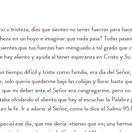
o o tristeza, días que sientes no tener fuerzas para hace
abeza en un hoyo e imaginar que nada pasa? Todas pasamo
ue sientes que tus fuerzas han menguado a tal grado que
 hay aliento y ayuda al tener esperanza en Cristo y Su 
n tiempo difícil y triste como familia, era día del Señor
ie, solo quería quedarme bajo las cobijas y llorar hasta qu
ía que mi deber ante el Señor era congregarme, pero no
taba olvidando el aliento que hay al escuchar la Palabra 
n la fe. Ir a adorar al Señor, como lo dice el Salmo 95.
ecial ese día, que me decía: «tienes que ir»; una herma