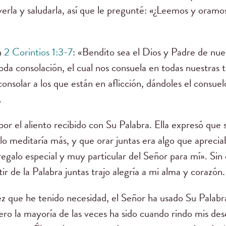
erla y saludarla, así que le pregunté: «¿Leemos y oramos l
n
2 Corintios 1:3-7
: «Bendito sea el Dios y Padre de nue
oda consolación, el cual nos consuela en todas nuestras t
nsolar a los que están en aflicción, dándoles el consue
.
r el aliento recibido con Su Palabra. Ella expresó que 
 lo meditaría más, y que orar juntas era algo que aprec
 regalo especial y muy particular del Señor para mí». Sin
r de la Palabra juntas trajo alegría a mi alma y corazón
ez que he tenido necesidad, el Señor ha usado Su Palabr
ro la mayoría de las veces ha sido cuando rindo mis des