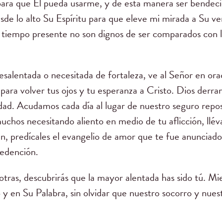
para que Él pueda usarme, y de esta manera ser bendec
esde lo alto Su Espíritu para que eleve mi mirada a Su v
e tiempo presente no son dignos de ser comparados con la
esalentada o necesitada de fortaleza, ve al Señor en ora
 para volver tus ojos y tu esperanza a Cristo. Dios derra
ad. Acudamos cada día al lugar de nuestro seguro reposo
uchos necesitando aliento en medio de tu aflicción, lléva
en, predícales el evangelio de amor que te fue anunciado,
 redención.
otras, descubrirás que la mayor alentada has sido tú. Mi
y en Su Palabra, sin olvidar que nuestro socorro y nuest