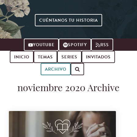
CUÉNTANOS TU HISTORIA
YOUTUBE
SPOTIFY
RSS
INICIO
TEMAS
SERIES
INVITADOS
ARCHIVO
Buscar episodios de podcast
noviembre 2020 Archive