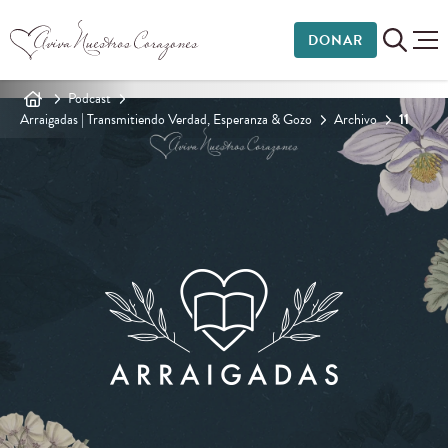
DONAR
Podcast
Arraigadas | Transmitiendo Verdad, Esperanza & Gozo
Archivo
11