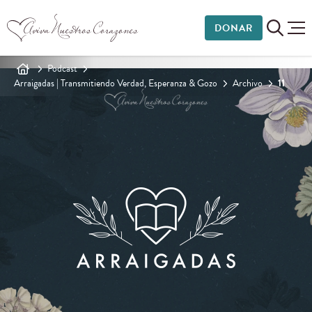
DONAR
Podcast
Arraigadas | Transmitiendo Verdad, Esperanza & Gozo
Archivo
11