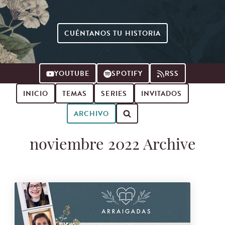
CUÉNTANOS TU HISTORIA
YOUTUBE
SPOTIFY
RSS
INICIO
TEMAS
SERIES
INVITADOS
ARCHIVO
Buscar episodios de podcast
noviembre 2022 Archive