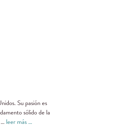
Unidos. Su pasión es
ndamento sólido de la
e …
leer más …