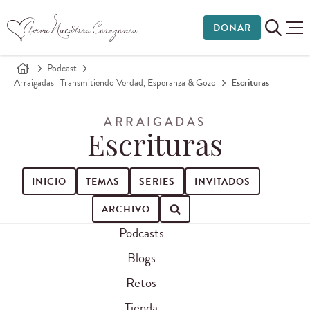
DONAR
Podcast
Arraigadas | Transmitiendo Verdad, Esperanza & Gozo
Escrituras
ARRAIGADAS
Escrituras
INICIO
TEMAS
SERIES
INVITADOS
ARCHIVO
Podcasts
Buscar episodios de podcast
Blogs
Retos
Tienda