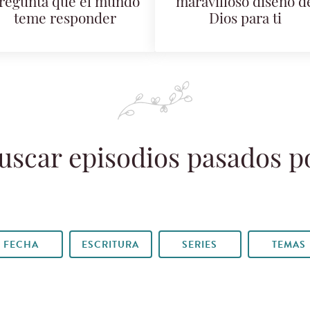
regunta que el mundo
maravilloso diseño d
teme responder
Dios para ti
uscar episodios pasados p
FECHA
ESCRITURA
SERIES
TEMAS