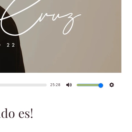
25:28
Mute
Settings
do es!