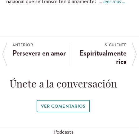
nacional que se transmiten diariamente:
…
leer más …
ANTERIOR
SIGUIENTE
Persevera en amor
Espiritualmente
rica
Únete a la conversación
VER COMENTARIOS
Podcasts