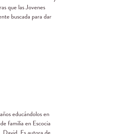
s que las Jovenes
mente buscada para dar
 años educándolos en
de familia en Escocia
, David. Es autora de …