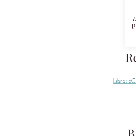
¿
p
R
Libro: «C
B