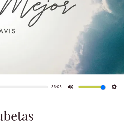
33:03
Mute
Settings
ubetas