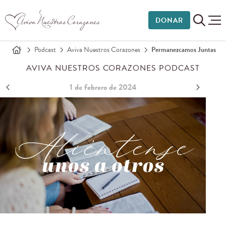
DONAR
Podcast
Aviva Nuestros Corazones
Permanezcamos Juntas
AVIVA NUESTROS CORAZONES PODCAST
1 de febrero de 2024