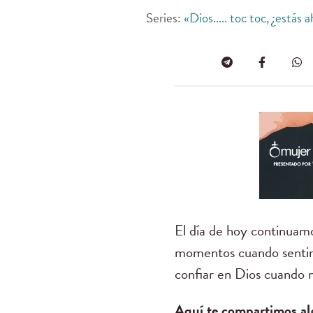
Series:
«Dios..... toc toc, ¿estás a
El día de hoy continuam
momentos cuando sentimo
confiar en Dios cuando 
Aquí te compartimos alg