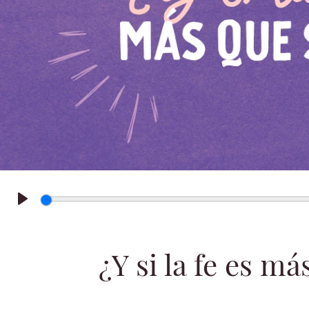
Play
¿Y si la fe es má