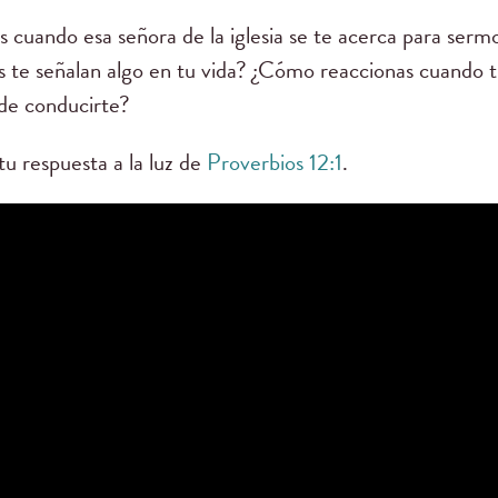
as cuando esa señora de la iglesia se te acerca para se
es te señalan algo en tu vida? ¿Cómo reaccionas cuando t
de conducirte?
tu respuesta a la luz de
Proverbios 12:1
.