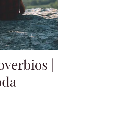
overbios |
oda