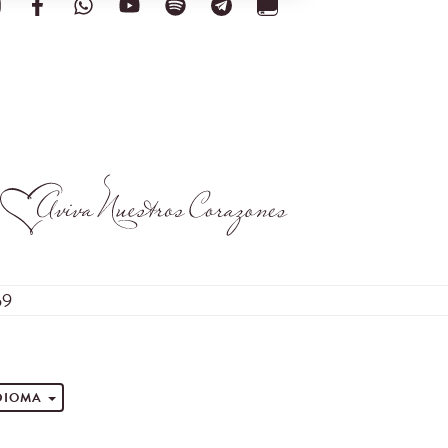
59
s
IDIOMA