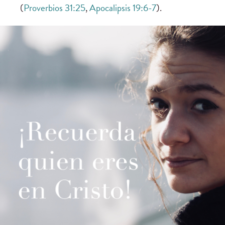
(
Proverbios 31:25
,
Apocalipsis 19:6-7
).