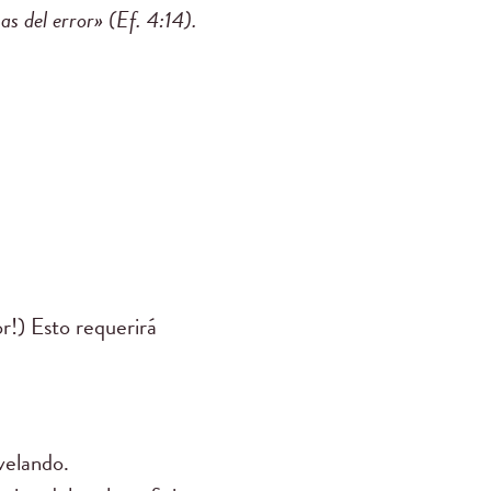
as del error» (Ef. 4:14).
.
or!) Esto requerirá
velando.