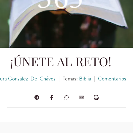
¡ÚNETE AL RETO!
ura González-De-Chávez
|
Temas:
Biblia
|
Comentarios