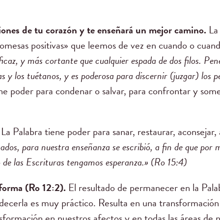
ciones de tu corazón y te enseñará un mejor camino.
La 
romesas positivas» que leemos de vez en cuando o cuan
ficaz, y más cortante que cualquier espada de dos filos. Pen
ras y los tuétanos, y es poderosa para discernir (juzgar) los
e poder para condenar o salvar, para confrontar y somete
La Palabra tiene poder para sanar, restaurar, aconsejar, 
ados, para nuestra enseñanza se escribió, a fin de que por 
o de las Escrituras tengamos esperanza.» (Ro 15:4)
sforma (Ro 12:2).
El resultado de permanecer en la Pala
decerla es muy práctico. Resulta en una transformació
sformación en nuestros afectos y en todas las áreas de n