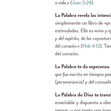
a vida.» (
Juan 5:24
).
La Palabra revela las inten
simplemente un libro de «p
estimuladas. Ella es
«viva y e
y del espíritu, de las coyuntu
del corazón.» (
Heb 4:12
).
Tien
del corazón.
La Palabra te da esperanza.
que fue escrito en tiempos pas
(perseverancia) y del consuel
La Palabra de Dios te tran
enseñable y dispuesto a obe
pensar, y por tanto una tran