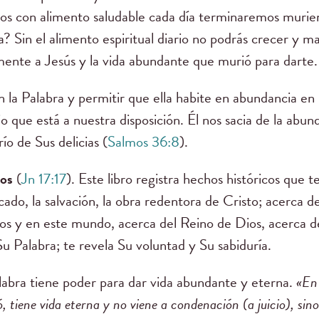
s con alimento saludable cada día terminaremos murien
? Sin el alimento espiritual diario no podrás crecer y ma
mente a Jesús y la vida abundante que murió para darte
a Palabra y permitir que ella habite en abundancia en 
o que está a nuestra disposición. Él nos sacia de la abun
o de Sus delicias (
Salmos 36:8
).
ios
(
Jn 17:17
). Este libro registra hechos históricos que 
ado, la salvación, la obra redentora de Cristo; acerca d
os y en este mundo, acerca del Reino de Dios, acerca d
 Su Palabra; te revela Su voluntad y Su sabiduría.
labra tiene poder para dar vida abundante y eterna.
«En 
ó, tiene vida eterna y no viene a condenación (a juicio), si