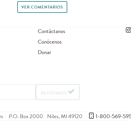
VER COMENTARIOS
Contáctanos
Conócenos
Donar
REGÍSTRATE
es
P.O. Box 2000
Niles
,
MI
49120
 1-800-569-59