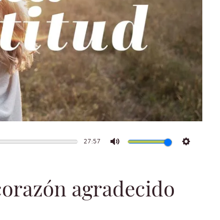
27:57
Mute
Settings
 corazón agradecido