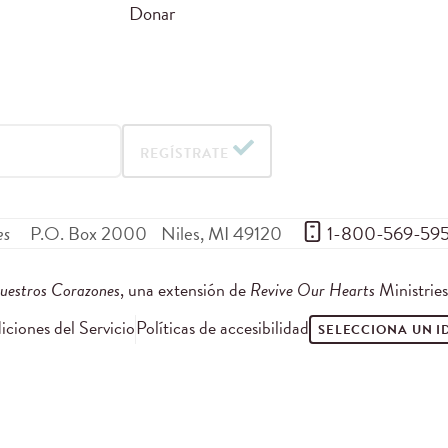
Donar
REGÍSTRATE
es
P.O. Box 2000
Niles
,
MI
49120
 1-800-569-59
uestros Corazones
, una extensión de
Revive Our Hearts
Ministrie
ciones del Servicio
Políticas de accesibilidad
SELECCIONA UN 