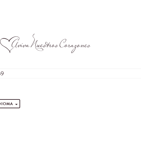
59
s
IDIOMA