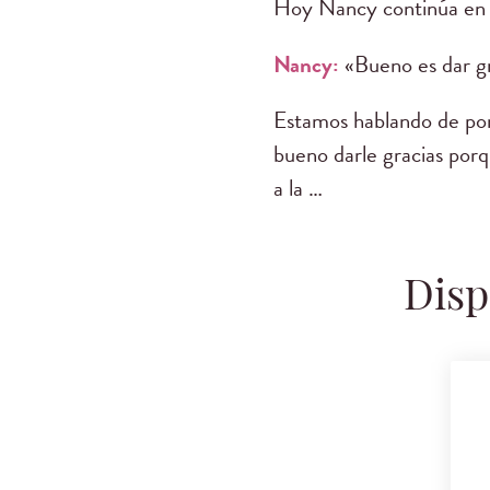
Hoy Nancy continúa en l
Nancy:
«Bueno es dar gr
Estamos hablando de por 
bueno darle gracias porq
a la …
Disp