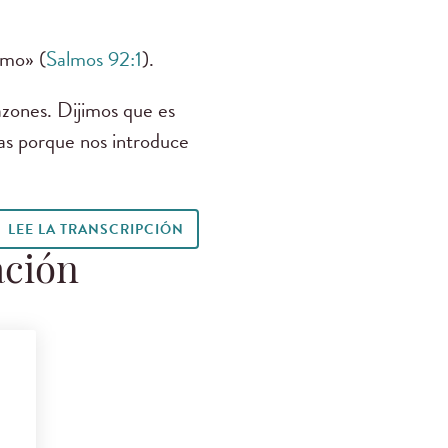
imo» (
Salmos 92:1
).
azones. Dijimos que es
ias porque nos introduce
LEE LA TRANSCRIPCIÓN
ación