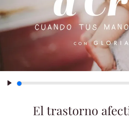
Play
El trastorno afec