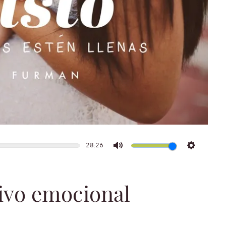
28:26
Mute
Settings
tivo emocional