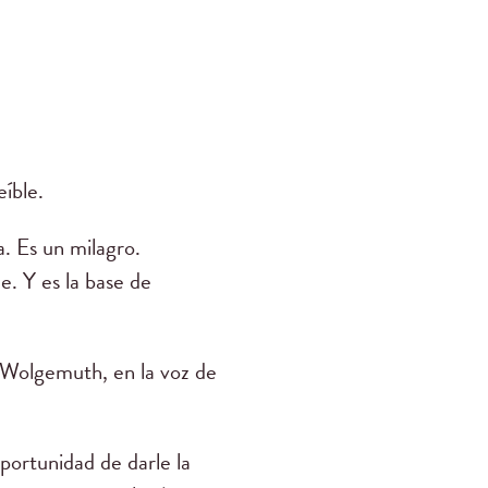
íble.
. Es un milagro.
. Y es la base de
olgemuth, en la voz de
oportunidad de darle la