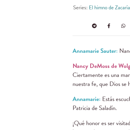
Series:
El himno de Zacaría
Annamarie Sauter:
Nanc
Nancy DeMoss de Wol
Ciertamente es una mara
nuestra fe, que Dios se hi
Annamarie:
Estás escu
Patricia de Saladín.
¡Qué honor es ser visitad