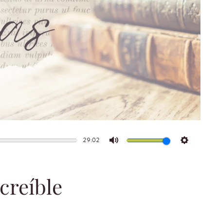
29:02
Mute
Settings
ncreíble