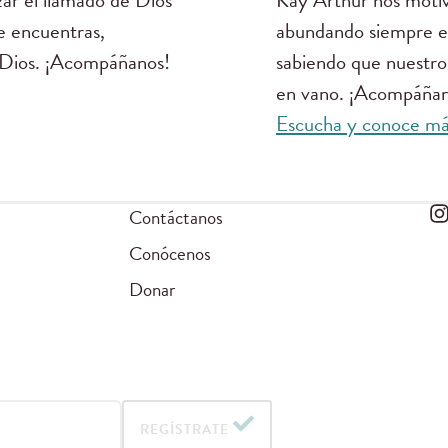
ar el llamado de Dios
Kay Arthur nos motiv
te encuentras,
abundando siempre en
 Dios. ¡Acompáñanos!
sabiendo que nuestro 
en vano. ¡Acompáñan
Escucha y conoce m
Contáctanos
Conócenos
Donar
REGÍSTRATE