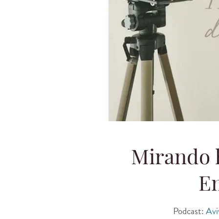
Mirando h
En
Podcast:
Avi