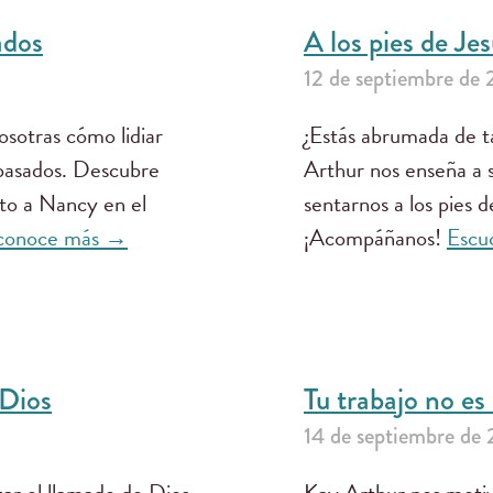
ados
A los pies de Je
12 de septiembre de
sotras cómo lidiar
¿Estás abrumada de t
 pasados. Descubre
Arthur nos enseña a 
to a Nancy en el
sentarnos a los pies d
 conoce más →
¡Acompáñanos!
Escu
 Dios
Tu trabajo no es
14 de septiembre de