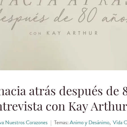
acia atrás después de 
trevista con Kay Arthu
va Nuestros Corazones
|
Temas:
Animo y Desánimo
,
Vida C