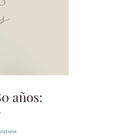
80 años:
r
ristiana