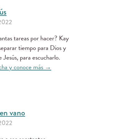
sús
 2022
antas tareas por hacer? Kay
separar tiempo para Dios y
e Jesús, para escucharlo.
cha y conoce más →
 en vano
 2022