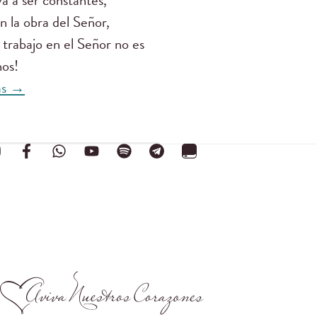
a a ser constantes,
 la obra del Señor,
trabajo en el Señor no es
os!
ás →