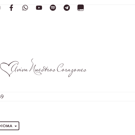
59
s
IDIOMA