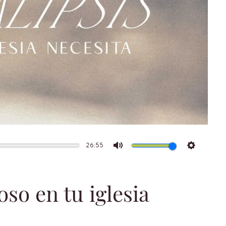
26:55
Mute
Settings
so en tu iglesia