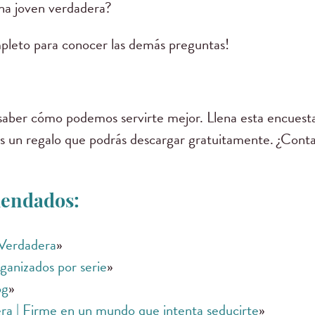
a joven verdadera?
mpleto para conocer las demás preguntas!
!
ber cómo podemos servirte mejor. Llena esta encuesta 
rás un regalo que podrás descargar gratuitamente. ¿Con
endados:
 Verdadera
»
ganizados por serie
»
og
»
ra | Firme en un mundo que intenta seducirte
»