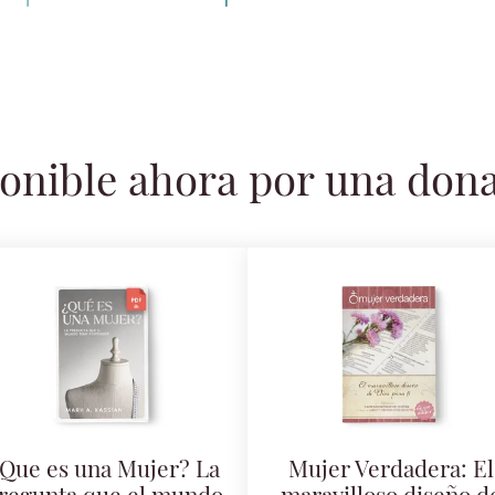
onible ahora por una don
Que es una Mujer? La
Mujer Verdadera: El