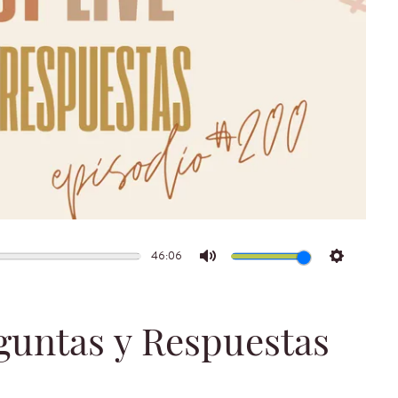
46:06
Mute
Settings
guntas y Respuestas