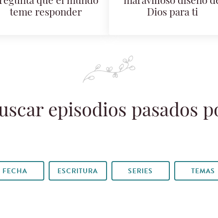
regunta que el mundo
maravilloso diseño d
teme responder
Dios para ti
uscar episodios pasados p
FECHA
ESCRITURA
SERIES
TEMAS