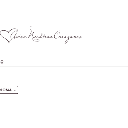
59
s
IDIOMA