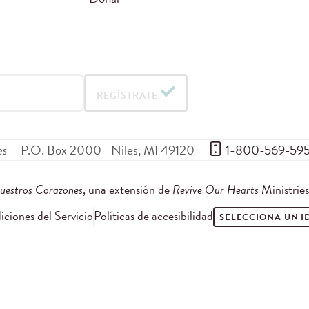
REGÍSTRATE
es
P.O. Box 2000
Niles
,
MI
49120
 1-800-569-59
uestros Corazones
, una extensión de
Revive Our Hearts
Ministrie
ciones del Servicio
Políticas de accesibilidad
SELECCIONA UN 