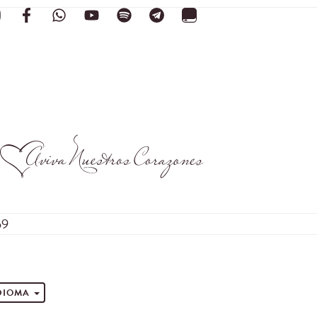
59
s
IDIOMA