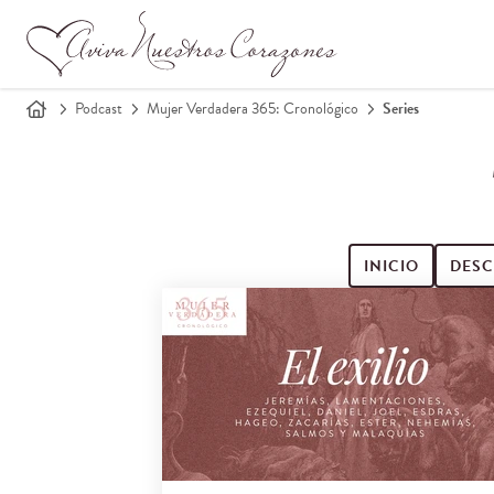
Podcast
Mujer Verdadera 365: Cronológico
Series
INICIO
DESC
Buscar episodios de podcast