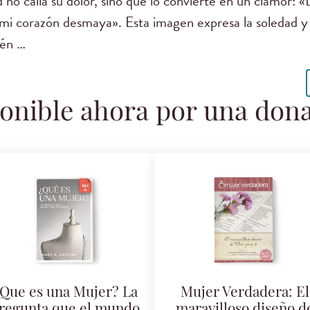
 no calla su dolor, sino que lo convierte en un clamor: «
 mi corazón desmaya». Esta imagen expresa la soledad y d
ién …
onible ahora por una don
Que es una Mujer? La
Mujer Verdadera: El
regunta que el mundo
maravilloso diseño d