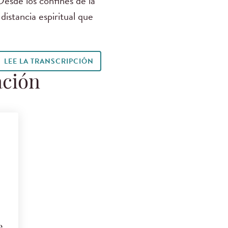
Desde los confines de la
istancia espiritual que
LEE LA TRANSCRIPCIÓN
ación
e