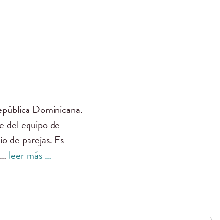
epública Dominicana.
e del equipo de
io de parejas. Es
o …
leer más …