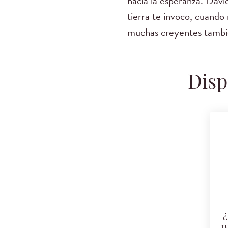
hacia la esperanza. David
tierra te invoco, cuando
muchas creyentes tamb
Disp
¿
p