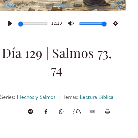
12:10
Play
Mute
Settings
Día 129 | Salmos 73,
74
Series:
Hechos y Salmos
|
Temas:
Lectura Bíblica