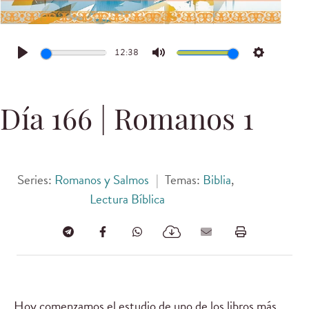
12:38
Play
Mute
Settings
Día 166 | Romanos 1
Series:
Romanos y Salmos
|
Temas:
Biblia
,
Lectura Bíblica
Hoy comenzamos el estudio de uno de los libros más