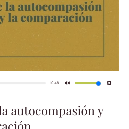
10:48
Mute
Settings
 la autocompasión y
ración