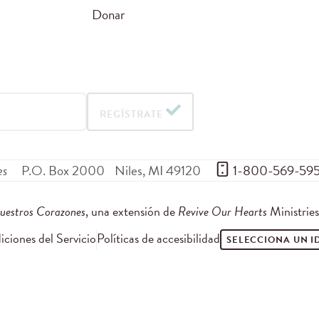
Donar
REGÍSTRATE
es
P.O. Box 2000
Niles
,
MI
49120
 1-800-569-59
uestros Corazones
, una extensión de
Revive Our Hearts
Ministrie
ciones del Servicio
Políticas de accesibilidad
SELECCIONA UN 