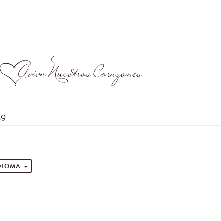
59
s
IDIOMA