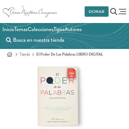
DONAR
Inicio
Temas
Colecciones
Tipos
Autores
Tienda
El Poder De Las Palabras LIBRO DIGITAL