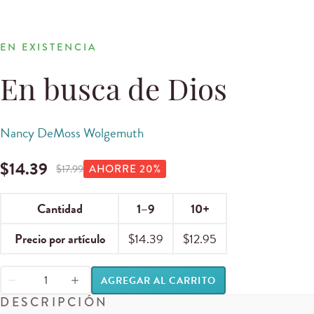
EN EXISTENCIA
En busca de Dios
Nancy DeMoss Wolgemuth
$
14.39
$
17.99
AHORRE
20
%
Cantidad
1–9
10+
Precio por artículo
$
14.39
$
12.95
AGREGAR AL CARRITO
DESCRIPCIÓN