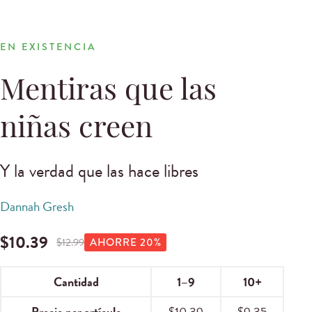
EN EXISTENCIA
Mentiras que las
niñas creen
Y la verdad que las hace libres
Dannah Gresh
$
10.39
$
12.99
AHORRE
20
%
Cantidad
1–9
10+
Precio por artículo
$
10.39
$
9.35